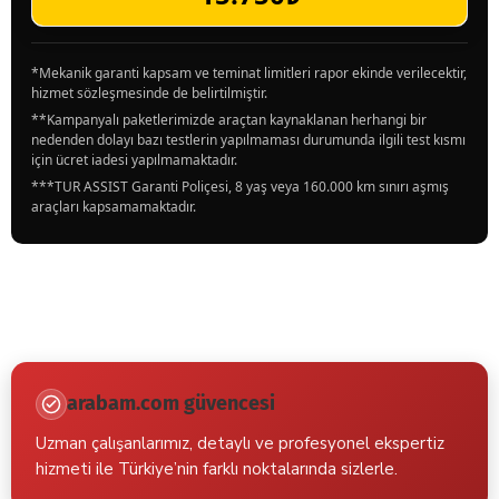
*Mekanik garanti kapsam ve teminat limitleri rapor ekinde verilecektir,
hizmet sözleşmesinde de belirtilmiştir.
**Kampanyalı paketlerimizde araçtan kaynaklanan herhangi bir
nedenden dolayı bazı testlerin yapılmaması durumunda ilgili test kısmı
için ücret iadesi yapılmamaktadır.
***TUR ASSIST Garanti Poliçesi, 8 yaş veya 160.000 km sınırı aşmış
araçları kapsamamaktadır.
arabam.com güvencesi
Uzman çalışanlarımız, detaylı ve profesyonel ekspertiz
hizmeti ile Türkiye’nin farklı noktalarında sizlerle.