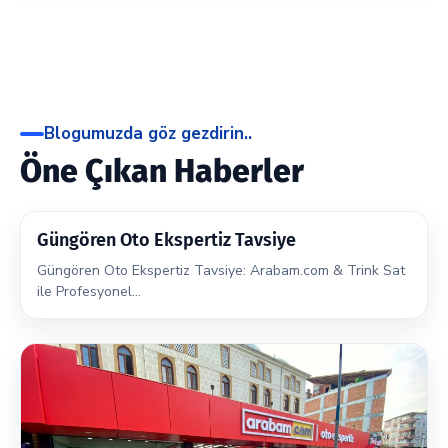
LB: Lokal Boyalı, N: Normal, O: Orijinal, P/PP: Plastik
Parça, ST: Sök–Tak, TB: Tamamen Boyalı, Y: Yok.
Blogumuzda göz gezdirin..
Öne Çıkan Haberler
Güngören Oto Ekspertiz Tavsiye
Güngören Oto Ekspertiz Tavsiye: Arabam.com & Trink Sat
ile Profesyonel…