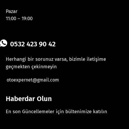
Pazar
11:00 – 19:00
0532 423 90 42
Herhangi bir sorunuz varsa, bizimle iletişime
geçmekten çekinmeyin
otoexpernet@gmail.com
Haberdar Olun
En son Güncellemeler için bültenimize katılın
[mc4wp_form id="625"]