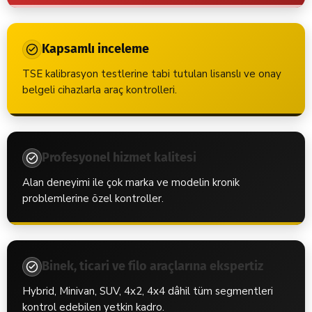
Kapsamlı inceleme
TSE kalibrasyon testlerine tabi tutulan lisanslı ve onay
belgeli cihazlarla araç kontrolleri.
Profesyonel hizmet kalitesi
Alan deneyimi ile çok marka ve modelin kronik
problemlerine özel kontroller.
Binek, ticari ve filo araçlarına ekspertiz
Hybrid, Minivan, SUV, 4x2, 4x4 dâhil tüm segmentleri
kontrol edebilen yetkin kadro.