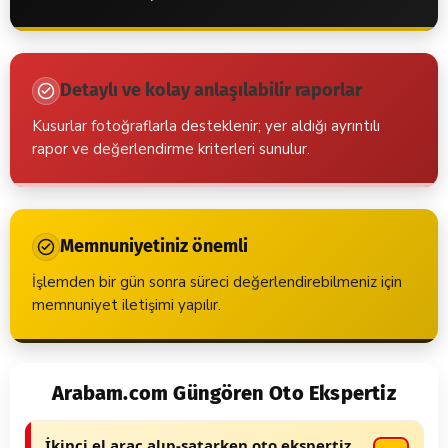
Detaylı ve kolay anlaşılabilir raporlar
Kusurlar fotoğraflarla desteklenir; yer aldığı ayrıntılı
rapor ve değerlendirme kriterleri sunulur.
Memnuniyetiniz önemli
İşlemden bir gün sonra süreci değerlendirebilmeniz için
memnuniyet iletişimi yapılır.
Arabam.com Güngören Oto Ekspertiz
İkinci el araç alıp-satarken oto ekspertiz