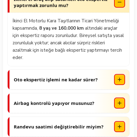
yaptırmak zorunlu mu?
İkinci El Motorlu Kara Taşıtlarının Ticari Yönetmeliği
kapsamında,
8 yaş ve 160.000 km
altındaki araçlar
için ekspertiz raporu zorunludur. Bireysel satışta yasal
zorunluluk yoktur; ancak alıcılar sürpriz riskleri
azaltmak için isteğe bağlı ekspertiz yaptırmayı tercih
eder.
Oto ekspertiz işlemi ne kadar sürer?
Standart paketlerde ortalama
30–45 dakika
sürer.
Airbag kontrolü yapıyor musunuz?
Araç yoğunluğu ve seçilen pakete göre süre
değişebilir.
Diagnostik testte airbag ile ilgili geçmiş/güncel
Randevu saatimi değiştirebilir miyim?
arızaları tespit eder, raporda belirtiriz. Bazı
şube/bayilerimizde
fiziki airbag kontrolü
de