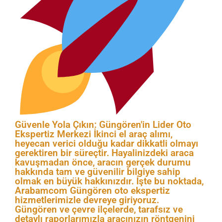
Güvenle Yola Çıkın: Güngören'in Lider Oto
Ekspertiz Merkezi İkinci el araç alımı,
heyecan verici olduğu kadar dikkatli olmayı
gerektiren bir süreçtir. Hayalinizdeki araca
kavuşmadan önce, aracın gerçek durumu
hakkında tam ve güvenilir bilgiye sahip
olmak en büyük hakkınızdır. İşte bu noktada,
Arabamcom Güngören oto ekspertiz
hizmetlerimizle devreye giriyoruz.
Güngören ve çevre ilçelerde, tarafsız ve
detaylı raporlarımızla aracınızın röntgenini