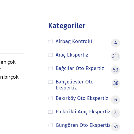
Kategoriler
Airbag Kontrolü
4
Araç Ekspertiz
311
den çok
Bağcılar Oto Expertiz
k
53
in birçok
Bahçelievler Oto
38
Ekspertiz
Bakırköy Oto Ekspertiz
6
Elektrikli Araç Ekspertiz
4
Güngören Oto Ekspertiz
51