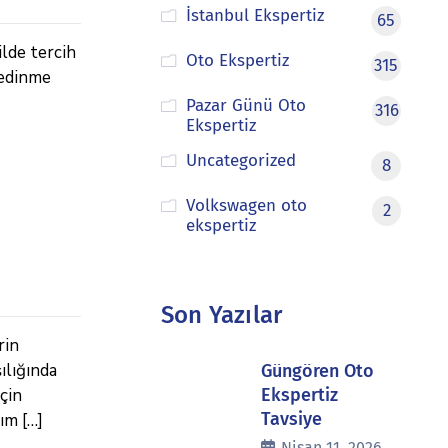
İstanbul Ekspertiz
65
ilde tercih
Oto Ekspertiz
315
 edinme
Pazar Günü Oto
316
Ekspertiz
Uncategorized
8
Volkswagen oto
2
ekspertiz
Son Yazılar
rin
ılığında
Güngören Oto
çin
Ekspertiz
Tavsiye
ım […]
Nisan 11, 2026