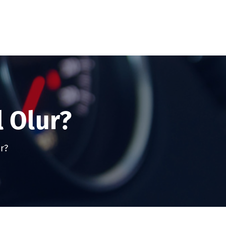
l Olur?
r?