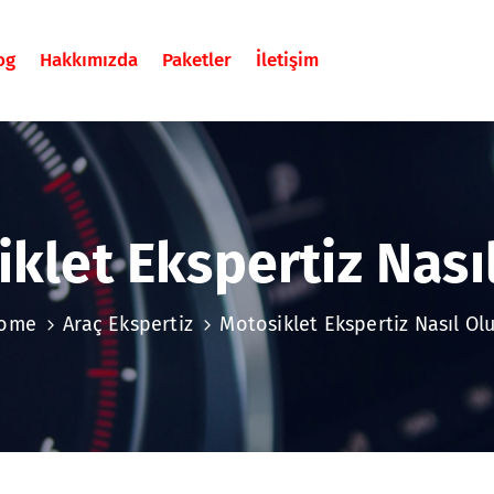
og
Hakkımızda
Paketler
İletişim
klet Ekspertiz Nası
ome
Araç Ekspertiz
Motosiklet Ekspertiz Nasıl Olu