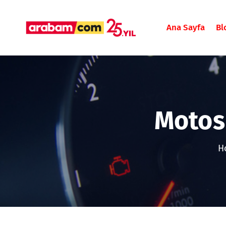
Ana Sayfa
Bl
Motosi
H