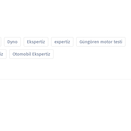
Dyno
Ekspertiz
expertiz
Güngören motor testi
iz
Otomobil Ekspertiz