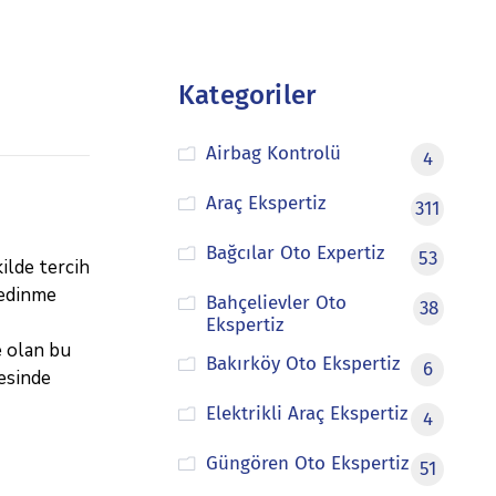
Kategoriler
Airbag Kontrolü
4
Araç Ekspertiz
311
Bağcılar Oto Expertiz
53
ilde tercih
 edinme
Bahçelievler Oto
38
Ekspertiz
e olan bu
Bakırköy Oto Ekspertiz
6
esinde
Elektrikli Araç Ekspertiz
4
Güngören Oto Ekspertiz
51