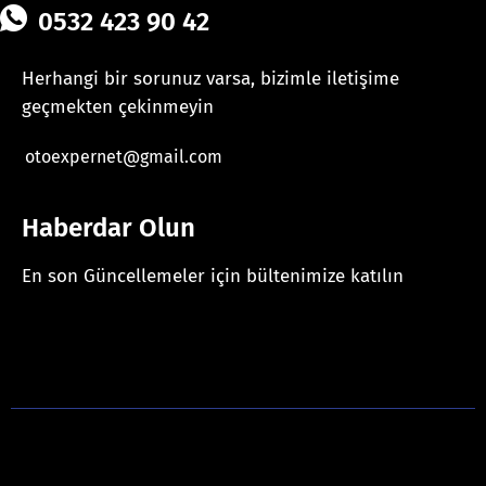
0532 423 90 42
Herhangi bir sorunuz varsa, bizimle iletişime
geçmekten çekinmeyin
otoexpernet@gmail.com
Haberdar Olun
En son Güncellemeler için bültenimize katılın
[mc4wp_form id="625"]