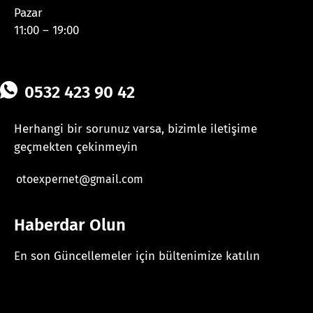
Pazar
11:00 – 19:00
0532 423 90 42
Herhangi bir sorunuz varsa, bizimle iletişime
geçmekten çekinmeyin
otoexpernet@gmail.com
Haberdar Olun
En son Güncellemeler için bültenimize katılın
[mc4wp_form id="625"]