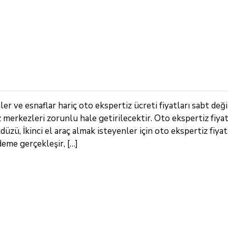
r ve esnaflar hariç oto ekspertiz ücreti fiyatları sabt deği
z merkezleri zorunlu hale getirilecektir. Oto ekspertiz fiya
zü, İkinci el araç almak isteyenler için oto ekspertiz fiyatl
deme gerçekleşir, […]