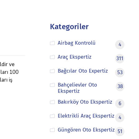
Kategoriler
Airbag Kontrolü
4
Araç Ekspertiz
311
ldir ve
Bağcılar Oto Expertiz
tları 100
53
arı iş
Bahçelievler Oto
38
Ekspertiz
Bakırköy Oto Ekspertiz
6
Elektrikli Araç Ekspertiz
4
Güngören Oto Ekspertiz
51