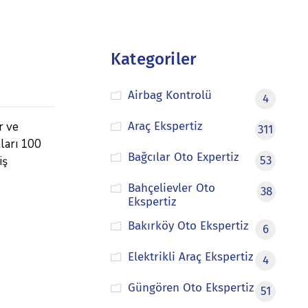
Kategoriler
Airbag Kontrolü
4
r ve
Araç Ekspertiz
311
tları 100
Bağcılar Oto Expertiz
iş
53
Bahçelievler Oto
38
Ekspertiz
Bakırköy Oto Ekspertiz
6
Elektrikli Araç Ekspertiz
4
Güngören Oto Ekspertiz
51