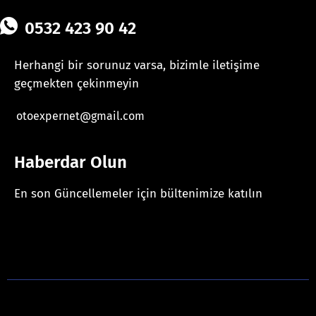
0532 423 90 42
Herhangi bir sorunuz varsa, bizimle iletişime
geçmekten çekinmeyin
otoexpernet@gmail.com
Haberdar Olun
En son Güncellemeler için bültenimize katılın
[mc4wp_form id="625"]