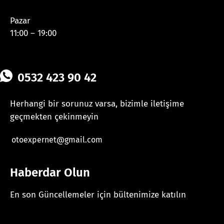
Pazar
11:00 – 19:00
0532 423 90 42
Herhangi bir sorunuz varsa, bizimle iletişime
geçmekten çekinmeyin
otoexpernet@gmail.com
Haberdar Olun
En son Güncellemeler için bültenimize katılın
[mc4wp_form id="625"]