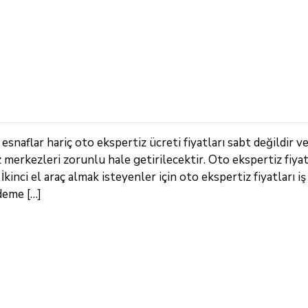
snaflar hariç oto ekspertiz ücreti fiyatları sabt değildir v
z merkezleri zorunlu hale getirilecektir. Oto ekspertiz fiya
kinci el araç almak isteyenler için oto ekspertiz fiyatları iş
deme […]