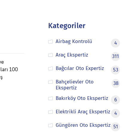
Kategoriler
Airbag Kontrolü
4
Araç Ekspertiz
311
ve
Bağcılar Oto Expertiz
tları 100
53
iş
Bahçelievler Oto
38
Ekspertiz
Bakırköy Oto Ekspertiz
6
Elektrikli Araç Ekspertiz
4
Güngören Oto Ekspertiz
51