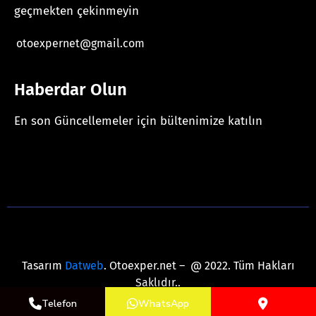
geçmekten çekinmeyin
otoexpernet@gmail.com
Haberdar Olun
En son Güncellemeler için bültenimize katılın
[mc4wp_form id="625"]
Tasarım
Datweb
. Otoexper.net – @ 2022. Tüm Hakları
Saklıdır..
Telefon
WhatsApp