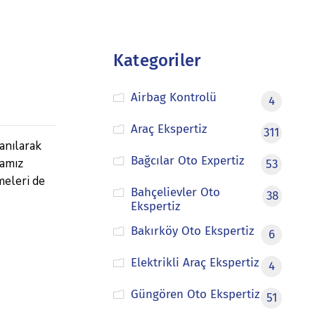
Kategoriler
Airbag Kontrolü
4
Araç Ekspertiz
311
anılarak
Bağcılar Oto Expertiz
mamız
53
meleri de
Bahçelievler Oto
38
Ekspertiz
Bakırköy Oto Ekspertiz
6
Elektrikli Araç Ekspertiz
4
Güngören Oto Ekspertiz
51