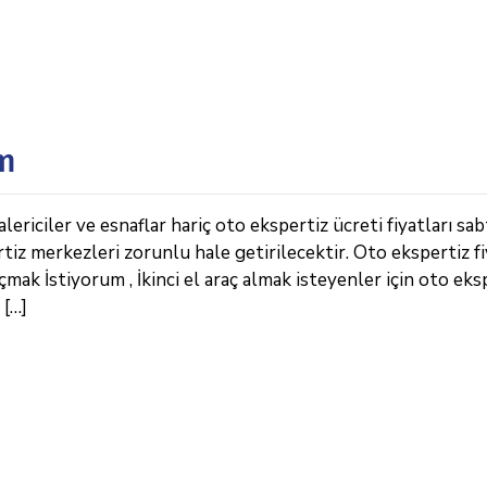
um
iciler ve esnaflar hariç oto ekspertiz ücreti fiyatları sab
rtiz merkezleri zorunlu hale getirilecektir. Oto ekspertiz fi
ak İstiyorum , İkinci el araç almak isteyenler için oto eks
 […]