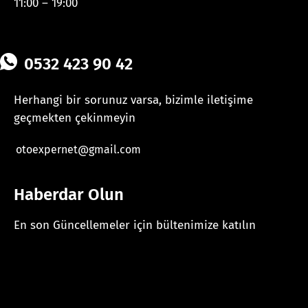
11:00 – 19:00
0532 423 90 42
Herhangi bir sorunuz varsa, bizimle iletişime
geçmekten çekinmeyin
otoexpernet@gmail.com
Haberdar Olun
En son Güncellemeler için bültenimize katılın
[mc4wp_form id="625"]