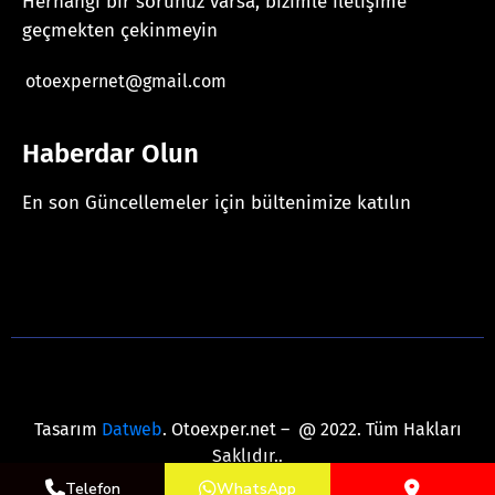
Herhangi bir sorunuz varsa, bizimle iletişime
geçmekten çekinmeyin
otoexpernet@gmail.com
Haberdar Olun
En son Güncellemeler için bültenimize katılın
[mc4wp_form id="625"]
Tasarım
Datweb
. Otoexper.net – @ 2022. Tüm Hakları
Saklıdır..
Telefon
WhatsApp