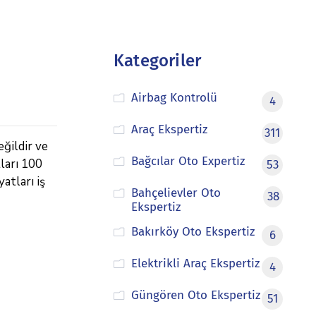
Kategoriler
Airbag Kontrolü
4
Araç Ekspertiz
311
eğildir ve
Bağcılar Oto Expertiz
tları 100
53
atları iş
Bahçelievler Oto
38
Ekspertiz
Bakırköy Oto Ekspertiz
6
Elektrikli Araç Ekspertiz
4
Güngören Oto Ekspertiz
51