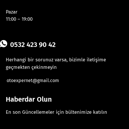
Pazar
11:00 – 19:00
0532 423 90 42
Herhangi bir sorunuz varsa, bizimle iletişime
geçmekten çekinmeyin
otoexpernet@gmail.com
Haberdar Olun
En son Güncellemeler için bültenimize katılın
[mc4wp_form id="625"]