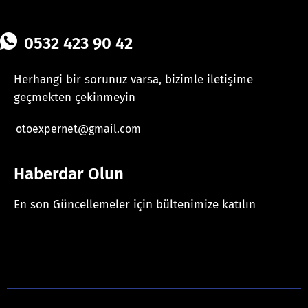
0532 423 90 42
Herhangi bir sorunuz varsa, bizimle iletişime
geçmekten çekinmeyin
otoexpernet@gmail.com
Haberdar Olun
En son Güncellemeler için bültenimize katılın
[mc4wp_form id="625"]