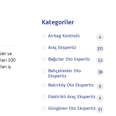
Kategoriler
Airbag Kontrolü
4
Araç Ekspertiz
311
ldir ve
Bağcılar Oto Expertiz
tları 100
53
arı iş
Bahçelievler Oto
38
Ekspertiz
Bakırköy Oto Ekspertiz
6
Elektrikli Araç Ekspertiz
4
Güngören Oto Ekspertiz
51