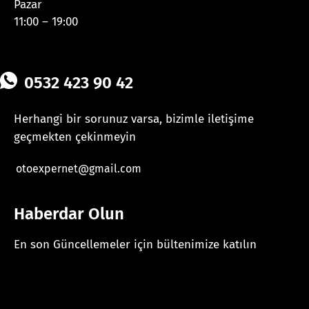
Pazar
11:00 – 19:00
0532 423 90 42
Herhangi bir sorunuz varsa, bizimle iletişime
geçmekten çekinmeyin
otoexpernet@gmail.com
Haberdar Olun
En son Güncellemeler için bültenimize katılın
[mc4wp_form id="625"]