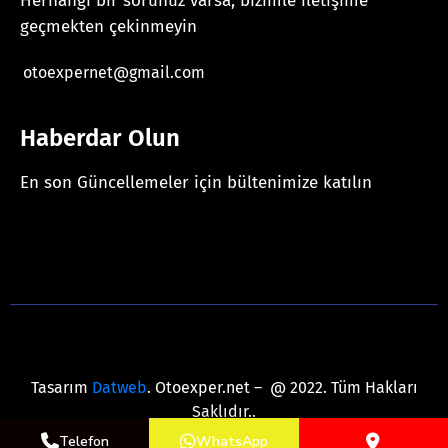
Herhangi bir sorunuz varsa, bizimle iletişime
geçmekten çekinmeyin
otoexpernet@gmail.com
Haberdar Olun
En son Güncellemeler için bültenimize katılın
[mc4wp_form id="625"]
Tasarım
Datweb
. Otoexper.net – @ 2022. Tüm Hakları
Saklıdır..
Telefon
WhatsApp