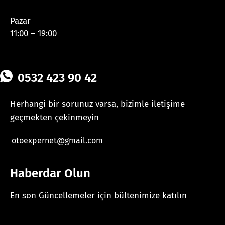
Pazar
11:00 – 19:00
0532 423 90 42
Herhangi bir sorunuz varsa, bizimle iletişime
geçmekten çekinmeyin
otoexpernet@gmail.com
Haberdar Olun
En son Güncellemeler için bültenimize katılın
[mc4wp_form id="625"]