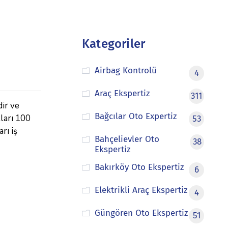
Kategoriler
Airbag Kontrolü
4
Araç Ekspertiz
311
dir ve
Bağcılar Oto Expertiz
tları 100
53
rı iş
Bahçelievler Oto
38
Ekspertiz
Bakırköy Oto Ekspertiz
6
Elektrikli Araç Ekspertiz
4
Güngören Oto Ekspertiz
51