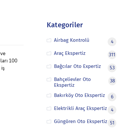
Kategoriler
Airbag Kontrolü
4
 ve
Araç Ekspertiz
311
tları 100
Bağcılar Oto Expertiz
 iş
53
Bahçelievler Oto
38
Ekspertiz
Bakırköy Oto Ekspertiz
6
Elektrikli Araç Ekspertiz
4
Güngören Oto Ekspertiz
51