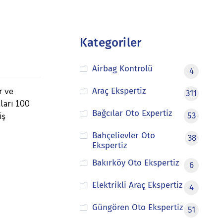
Kategoriler
Airbag Kontrolü
4
r ve
Araç Ekspertiz
311
tları 100
Bağcılar Oto Expertiz
iş
53
Bahçelievler Oto
38
Ekspertiz
Bakırköy Oto Ekspertiz
6
Elektrikli Araç Ekspertiz
4
Güngören Oto Ekspertiz
51