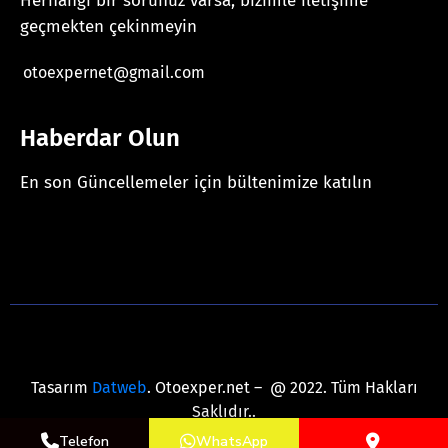
Herhangi bir sorunuz varsa, bizimle iletişime
geçmekten çekinmeyin
otoexpernet@gmail.com
Haberdar Olun
En son Güncellemeler için bültenimize katılın
[mc4wp_form id="625"]
Tasarım
Datweb
. Otoexper.net – @ 2022. Tüm Hakları
Saklıdır..
Telefon
WhatsApp