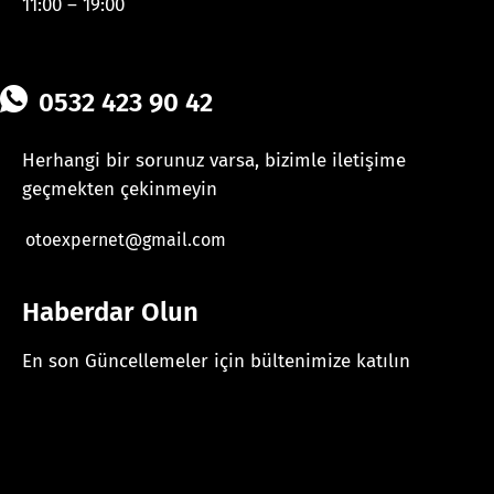
11:00 – 19:00
0532 423 90 42
Herhangi bir sorunuz varsa, bizimle iletişime
geçmekten çekinmeyin
otoexpernet@gmail.com
Haberdar Olun
En son Güncellemeler için bültenimize katılın
[mc4wp_form id="625"]