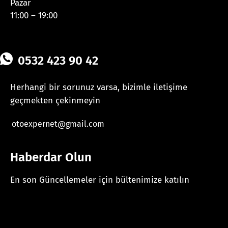
Pazar
11:00 – 19:00
0532 423 90 42
Herhangi bir sorunuz varsa, bizimle iletişime
geçmekten çekinmeyin
otoexpernet@gmail.com
Haberdar Olun
En son Güncellemeler için bültenimize katılın
[mc4wp_form id="625"]