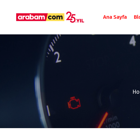
Ana Sayfa
Bl
H