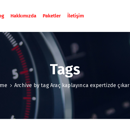
og
Hakkımızda
Paketler
İletişim
Tags
ome
Archive by tag Araç kaplayınca expertizde çıkar