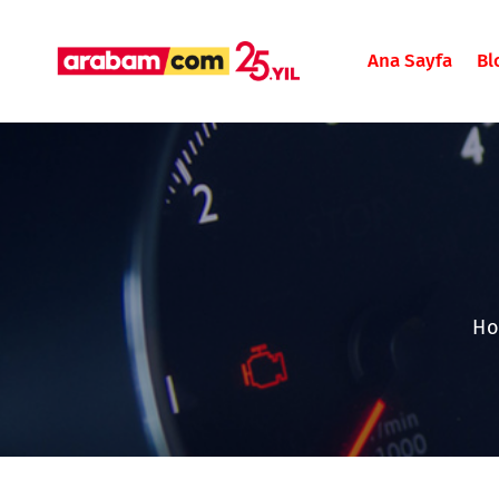
Ana Sayfa
Bl
H