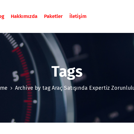
og
Hakkımızda
Paketler
İletişim
Tags
ome
Archive by tag Araç Satışında Expertiz Zorunlul