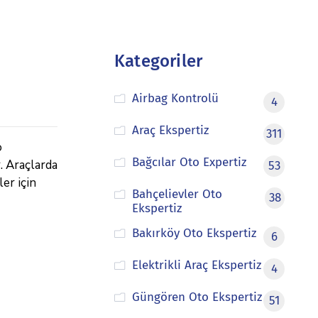
Kategoriler
Airbag Kontrolü
4
Araç Ekspertiz
311
o
Bağcılar Oto Expertiz
r. Araçlarda
53
er için
Bahçelievler Oto
38
Ekspertiz
Bakırköy Oto Ekspertiz
6
Elektrikli Araç Ekspertiz
4
Güngören Oto Ekspertiz
51