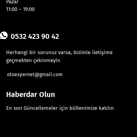
Pazar
11:00 – 19:00
0532 423 90 42
Herhangi bir sorunuz varsa, bizimle iletişime
geçmekten çekinmeyin
otoexpernet@gmail.com
Haberdar Olun
En son Güncellemeler için bültenimize katılın
[mc4wp_form id="625"]