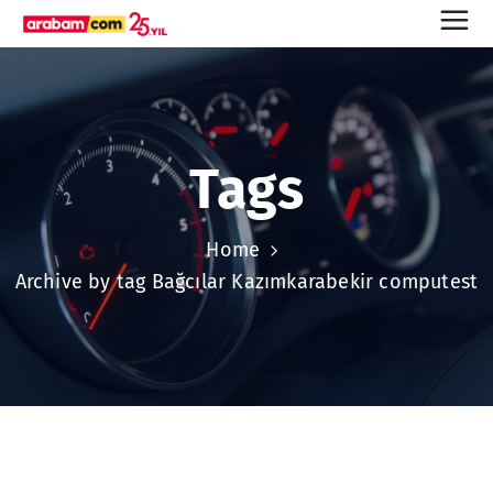
Tags
Home
Archive by tag Bağcılar Kazımkarabekir computest