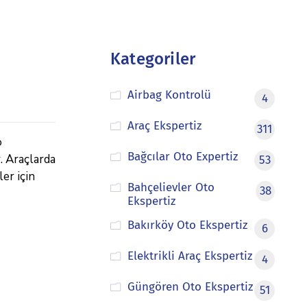
Kategoriler
Airbag Kontrolü
4
Araç Ekspertiz
311
o
Bağcılar Oto Expertiz
r. Araçlarda
53
er için
Bahçelievler Oto
38
Ekspertiz
Bakırköy Oto Ekspertiz
6
Elektrikli Araç Ekspertiz
4
Güngören Oto Ekspertiz
51