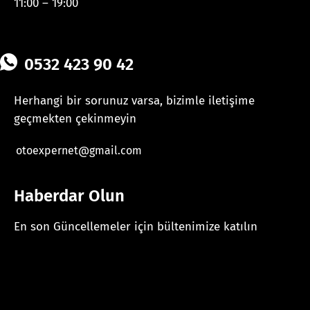
11:00 – 19:00
0532 423 90 42
Herhangi bir sorunuz varsa, bizimle iletişime
geçmekten çekinmeyin
otoexpernet@gmail.com
Haberdar Olun
En son Güncellemeler için bültenimize katılın
[mc4wp_form id="625"]