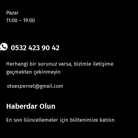
Pazar
11:00 – 19:00
0532 423 90 42
Herhangi bir sorunuz varsa, bizimle iletişime
geçmekten çekinmeyin
otoexpernet@gmail.com
Haberdar Olun
En son Güncellemeler için bültenimize katılın
[mc4wp_form id="625"]