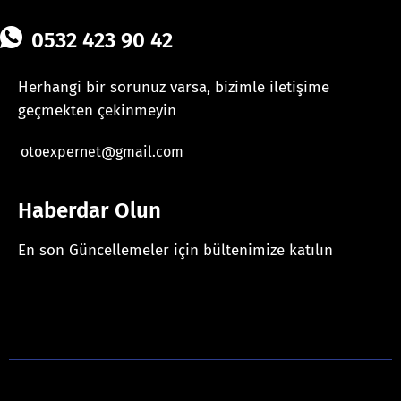
0532 423 90 42
Herhangi bir sorunuz varsa, bizimle iletişime
geçmekten çekinmeyin
otoexpernet@gmail.com
Haberdar Olun
En son Güncellemeler için bültenimize katılın
[mc4wp_form id="625"]