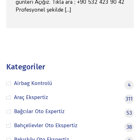
günleri Açığız. Tıkla ara ; +90 532 423 90 42
Profesyonel şekilde […]
Kategoriler
Airbag Kontrolü
4
Araç Ekspertiz
311
Bağcılar Oto Expertiz
53
Bahçelievler Oto Ekspertiz
38
Bakırköy Oto Ekspertiz