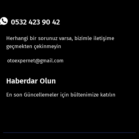
0532 423 90 42
Herhangi bir sorunuz varsa, bizimle iletişime
geçmekten çekinmeyin
otoexpernet@gmail.com
Haberdar Olun
En son Güncellemeler için bültenimize katılın
[mc4wp_form id="625"]