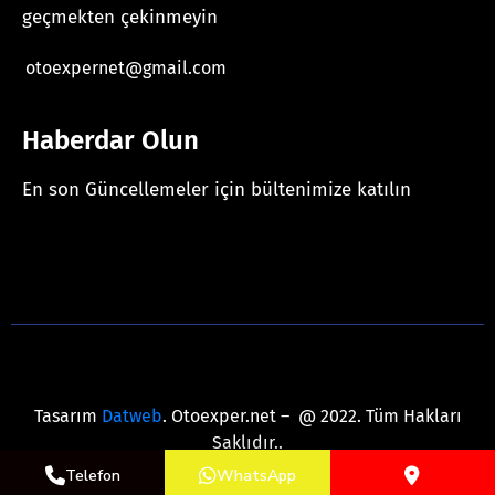
geçmekten çekinmeyin
otoexpernet@gmail.com
Haberdar Olun
En son Güncellemeler için bültenimize katılın
[mc4wp_form id="625"]
Tasarım
Datweb
. Otoexper.net – @ 2022. Tüm Hakları
Saklıdır..
Telefon
WhatsApp