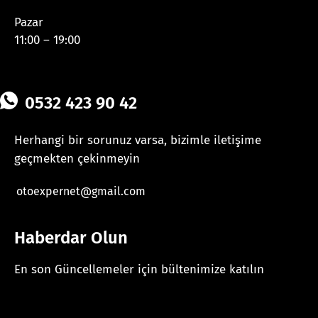
Pazar
11:00 – 19:00
0532 423 90 42
Herhangi bir sorunuz varsa, bizimle iletişime
geçmekten çekinmeyin
otoexpernet@gmail.com
Haberdar Olun
En son Güncellemeler için bültenimize katılın
[mc4wp_form id="625"]