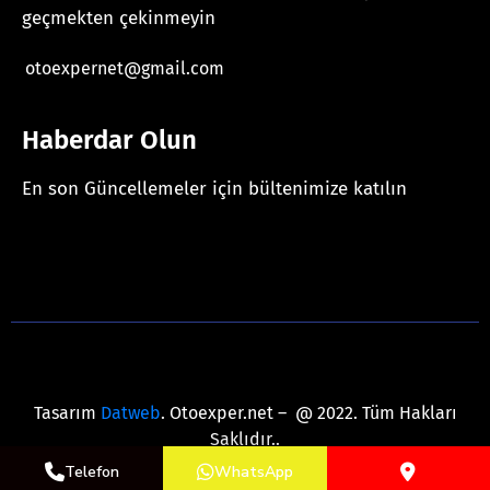
geçmekten çekinmeyin
otoexpernet@gmail.com
Haberdar Olun
En son Güncellemeler için bültenimize katılın
[mc4wp_form id="625"]
Tasarım
Datweb
. Otoexper.net – @ 2022. Tüm Hakları
Saklıdır..
Telefon
WhatsApp