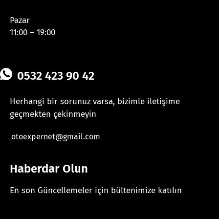
Pazar
11:00 – 19:00
0532 423 90 42
Herhangi bir sorunuz varsa, bizimle iletişime
geçmekten çekinmeyin
otoexpernet@gmail.com
Haberdar Olun
En son Güncellemeler için bültenimize katılın
[mc4wp_form id="625"]