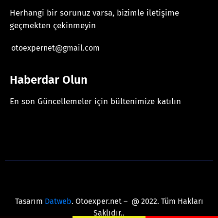
Herhangi bir sorunuz varsa, bizimle iletişime
geçmekten çekinmeyin
otoexpernet@gmail.com
Haberdar Olun
En son Güncellemeler için bültenimize katılın
[mc4wp_form id="625"]
Tasarım
Datweb
. Otoexper.net – @ 2022. Tüm Hakları
Saklıdır..