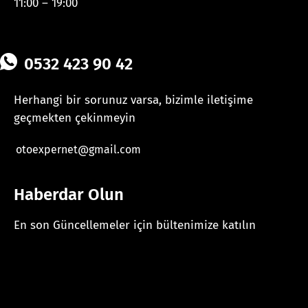
11:00 – 19:00
0532 423 90 42
Herhangi bir sorunuz varsa, bizimle iletişime
geçmekten çekinmeyin
otoexpernet@gmail.com
Haberdar Olun
En son Güncellemeler için bültenimize katılın
[mc4wp_form id="625"]