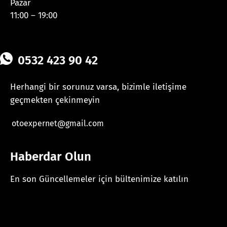
Pazar
11:00 – 19:00
0532 423 90 42
Herhangi bir sorunuz varsa, bizimle iletişime
geçmekten çekinmeyin
otoexpernet@gmail.com
Haberdar Olun
En son Güncellemeler için bültenimize katılın
[mc4wp_form id="625"]