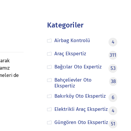
Kategoriler
Airbag Kontrolü
4
Araç Ekspertiz
311
larak
Bağcılar Oto Expertiz
mamız
53
meleri de
Bahçelievler Oto
38
Ekspertiz
Bakırköy Oto Ekspertiz
6
Elektrikli Araç Ekspertiz
4
Güngören Oto Ekspertiz
51