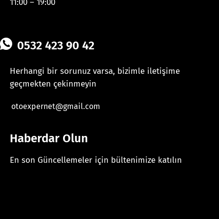
11:00 – 19:00
0532 423 90 42
Herhangi bir sorunuz varsa, bizimle iletişime
geçmekten çekinmeyin
otoexpernet@gmail.com
Haberdar Olun
En son Güncellemeler için bültenimize katılın
[mc4wp_form id="625"]