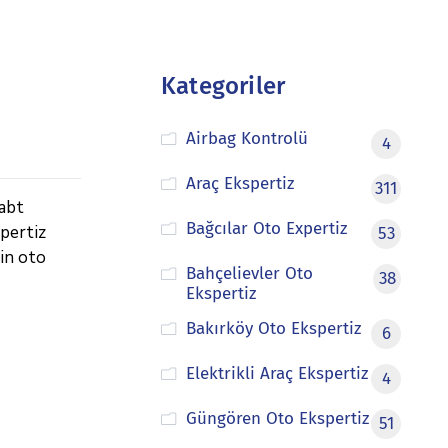
Kategoriler
Airbag Kontrolü
4
Araç Ekspertiz
311
sabt
Bağcılar Oto Expertiz
spertiz
53
çin oto
Bahçelievler Oto
38
Ekspertiz
Bakırköy Oto Ekspertiz
6
Elektrikli Araç Ekspertiz
4
Güngören Oto Ekspertiz
51