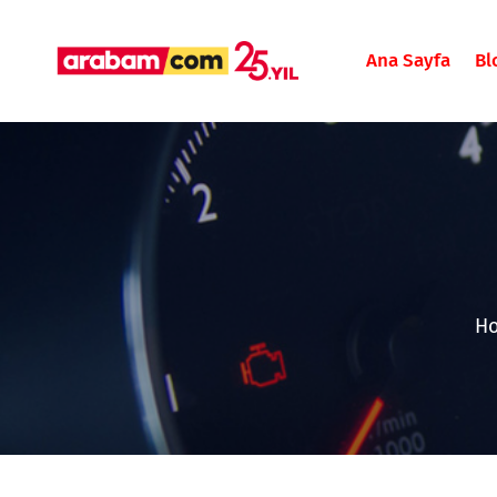
Ana Sayfa
Bl
H