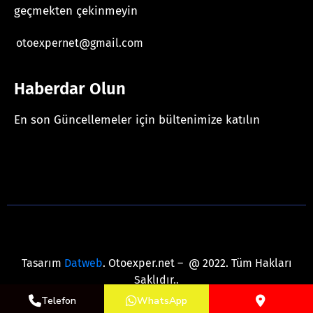
geçmekten çekinmeyin
otoexpernet@gmail.com
Haberdar Olun
En son Güncellemeler için bültenimize katılın
[mc4wp_form id="625"]
Tasarım
Datweb
. Otoexper.net – @ 2022. Tüm Hakları
Saklıdır..
Telefon
WhatsApp